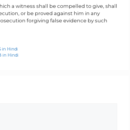
ich a witness shall be compelled to give, shall
ecution, or be proved against him in any
rosecution forgiving false evidence by such
6 in Hindi
38 in Hindi